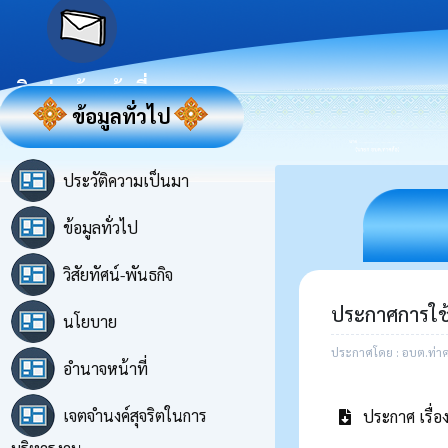
ติดต่อเจ้าหน้าที่
ข้อมูลทั่วไป
ประวัติความเป็นมา
ข้อมูลทั่วไป
วิสัยทัศน์-พันธกิจ
ประกาศการใช้
นโยบาย
ประกาศโดย : อบต.ท่าค
อำนาจหน้าที่
เจตจำนงค์สุจริตในการ
ประกาศ เรื