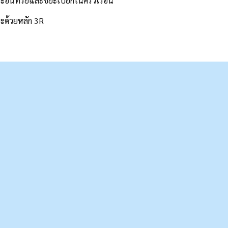
ะอินทรีย์และขยะเปียกในครัวเรือน
ะด้วยหลัก 3R