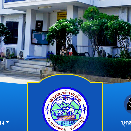
าง
บุค