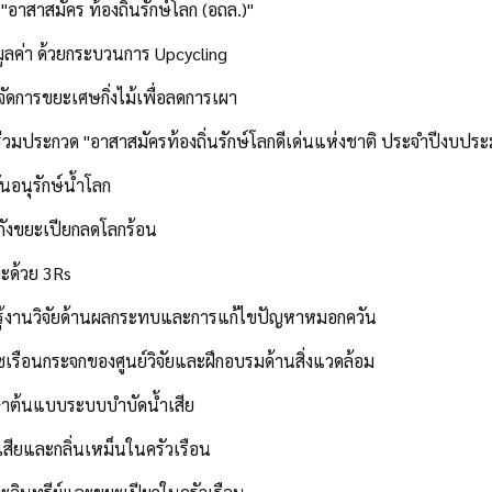
 "อาสาสมัคร ท้องถิ่นรักษ์โลก (อถล.)"
มูลค่า ด้วยกระบวนการ Upcycling
ดการขยะเศษกิ่งไม้เพื่อลดการเผา
วมประกวด "อาสาสมัครท้องถิ่นรักษ์โลกดีเด่นแห่งชาติ ประจำปีงบป
นอนุรักษ์น้ำโลก
 ถังขยะเปียกลดโลกร้อน
ะด้วย 3Rs
รู้งานวิจัยด้านผลกระทบและการแก้ไขปัญหาหมอกควัน
ซเรือนกระจกของศูนย์วิจัยและฝึกอบรมด้านสิ่งแวดล้อม
ษาต้นแบบระบบบำบัดน้ำเสีย
เสียและกลิ่นเหม็นในครัวเรือน